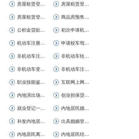
房屋租赁登记备案_注销登记备案
房屋租赁登记备案_首次登记备案一件事
房屋租赁登记备案_变更（延续）登记备案
商品房预售许可（县级权限）变更
公积金贷款_申请公积金个人住房贷款（含异地购房贷...
初次申请机动车驾驶证业务（设区的市级权限）
机动车注册登记（设区的市级权限）
申请校车驾驶资格许可（县级权限）
非机动车注销登记（县级权限）
非机动车转移登记（县级权限）
非机动车变更登记（县级权限）
非机动车注册登记（县级权限）
职业技能鉴定补贴申领
互联网上网服务营业场所《网络文化经营许可证》变...
内地演出场所经营单位从事演出场所经营活动备案
创业担保贷款申请
就业登记一件事
内地居民婚姻登记档案查询
补发内地居民婚姻登记证
出具婚姻登记记录证明
内地居民离婚登记一件事
内地居民结婚登记一件事