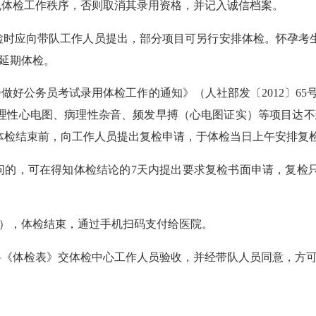
体检工作秩序，否则取消其录用资格，并记入诚信档案。
时应向带队工作人员提出，部分项目可另行安排体检。怀孕考
延期体检。
好公务员考试录用体检工作的通知》（人社部发〔2012〕65
理性心电图、病理性杂音、频发早搏（心电图证实）等项目达不
体检结束前，向工作人员提出复检申请，于体检当日上午安排复
的，可在得知体检结论的7天内提出要求复检书面申请，复检
人），体检结束，通过手机扫码支付给医院。
《体检表》交体检中心工作人员验收，并经带队人员同意，方