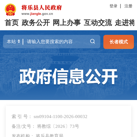
登录
注册
首页
政务公开
网上办事
互动交流
走进将
长者模式
索 引 号： sm09104-1100-2026-00032
备注/文号： 将教综〔2026〕73号
发布机构： 将乐县教育局