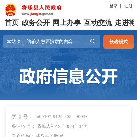
登录
注册
首页
政务公开
网上办事
互动交流
走进将
长者模式
索 引 号： sm09107-0120-2024-00096
备注/文号： 将民人社公〔2024〕34号
发布机构： 将乐县民政局