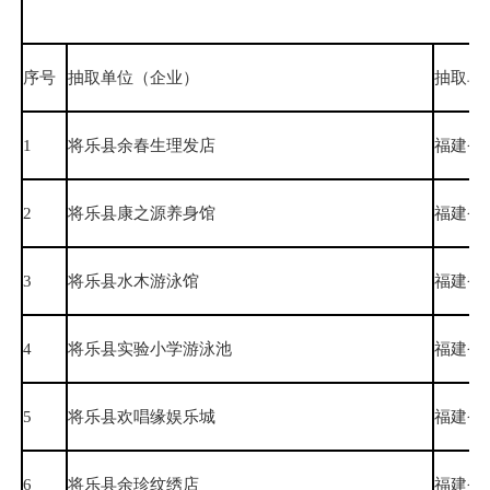
序号
抽取单位（企业）
抽取单
1
将乐县余春生理发店
福建省
2
将乐县康之源养身馆
福建省
3
将乐县水木游泳馆
福建省
4
将乐县实验小学游泳池
福建省
5
将乐县欢唱缘娱乐城
福建省
6
将乐县余珍纹绣店
福建省