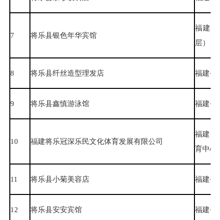
福建省
7
将乐县银色年华宾馆
层）
8
将乐县纤丝造型理发店
福建省
9
将乐县鑫慎游泳馆
福建省
福建省
10
福建将乐冠深乐民文化体育发展有限公司
育中心
11
将乐县小菊美容店
福建省
12
将乐县安安宾馆
福建省