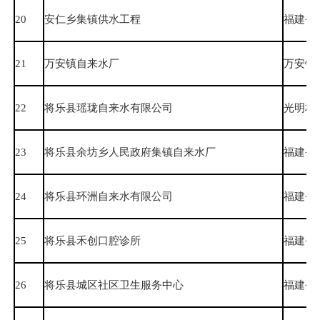
20
安仁乡集镇供水工程
福建省
21
万安镇自来水厂
万安镇
22
将乐县瑶珑自来水有限公司
光明村
23
将乐县余坊乡人民政府集镇自来水厂
福建省
24
将乐县环洲自来水有限公司
福建省
25
将乐县禾创口腔诊所
福建省
26
将乐县城区社区卫生服务中心
福建省