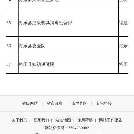
35
将乐县洁康餐具消毒经营部
福建省
36
将乐县总医院
将乐县
37
将乐县妇幼保健院
将乐县水
省级网站
省市政府
市内县区
其它链接
关于我们
|
联系我们
|
站点地图
|
使用帮助
|
网站工作报告
网站标识码：3504280002