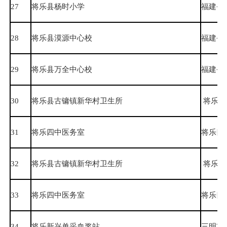
27
将乐县杨时小学
福建省
28
将乐县漠源中心校
福建省
29
将乐县万全中心校
福建省
30
将乐县古镛镇新华村卫生所
将乐县
31
将乐四中医务室
将乐四
32
将乐县古镛镇新华村卫生所
将乐县
33
将乐四中医务室
将乐四
34
将乐新兴单采血浆站
三明市