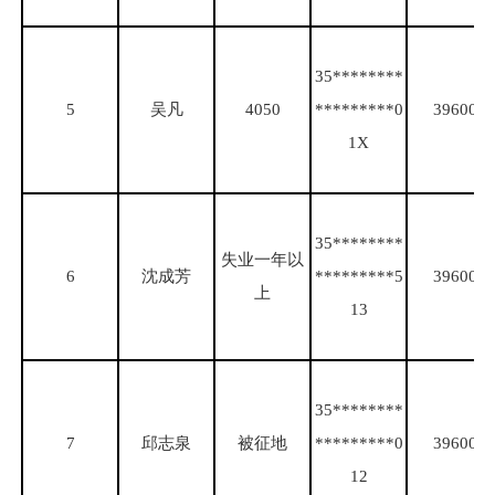
35********
5
吴凡
4050
*********0
39600
1X
35********
失业一年以
6
沈成芳
*********5
39600
上
13
35********
7
邱志泉
被征地
*********0
39600
12