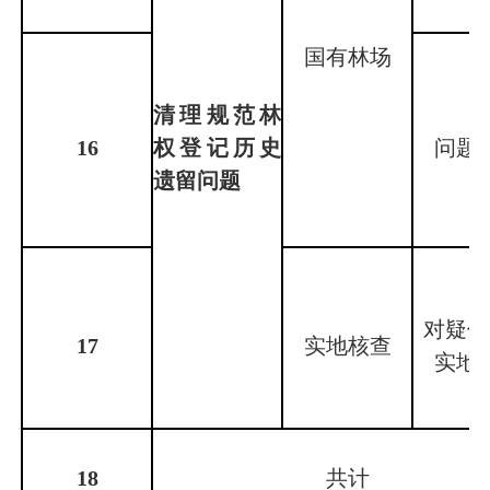
国有林场
清理规范林
16
权登记历史
问题
遗留问题
对疑似
17
实地核查
实地
18
共计