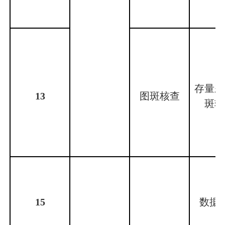
存量差
13
图斑核查
斑转
15
数据