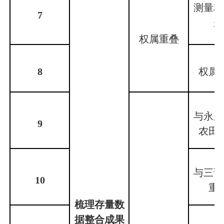
测量精
7
题
权属重叠
8
权属
与永久
9
农田
与三调
10
重
梳理存量数
据整合成果