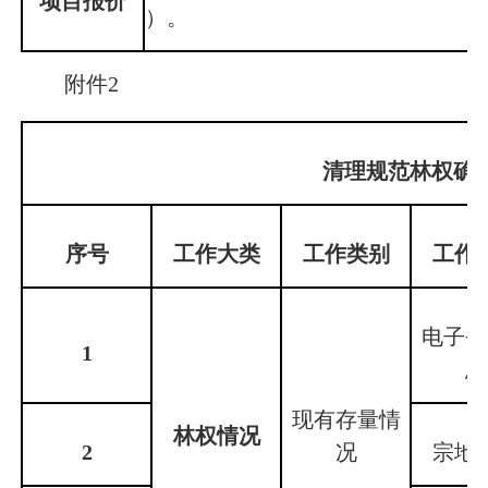
项目报价
）。
附件2
清理规范林权确
序号
工作大类
工作类别
工作
电子登
1
息
现有存量情
林权情况
2
况
宗地