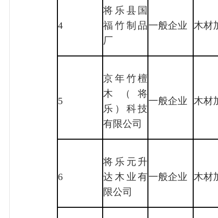
将乐县国
4
福竹制品
一般企业
木材
厂
京年竹檀
木（将
5
一般企业
木材
乐）科技
有限公司
将乐元升
6
达木业有
一般企业
木材
限公司