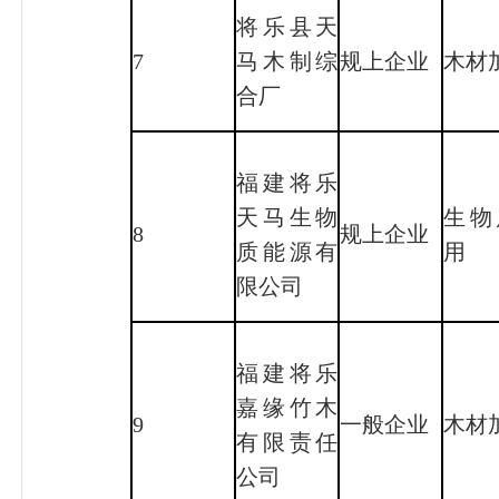
将乐县天
7
马木制综
规上企业
木材
合厂
福建将乐
天马生物
生物
8
规上企业
质能源有
用
限公司
福建将乐
嘉缘竹木
9
一般企业
木材
有限责任
公司