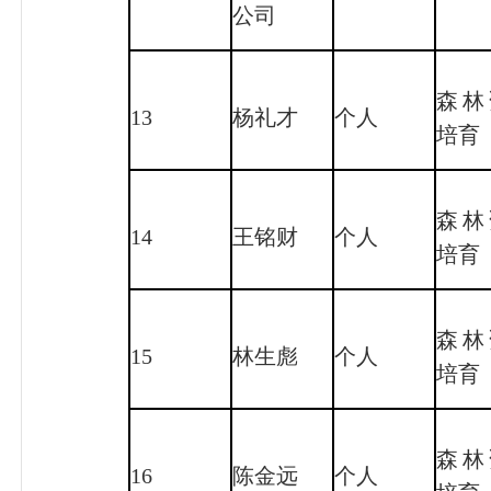
公司
森林
13
杨礼才
个人
培育
森林
14
王铭财
个人
培育
森林
15
林生彪
个人
培育
森林
16
陈金远
个人