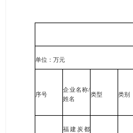
单位：万元
企业名称/
序号
类型
类别
姓名
福建炭都