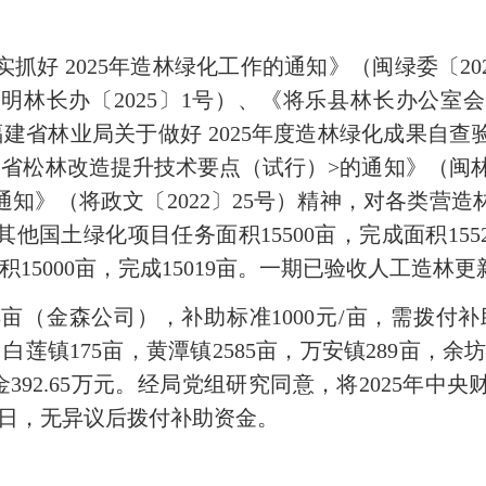
 2025年造林绿化工作的通知》（闽绿委〔20
（明林长办〔2025〕1号）、《将乐县林长办公室会
福建省林业局关于做好 2025年度造林绿化成果自查
省松林改造提升技术要点（试行）>的通知》（闽林[2
知》（将政文〔2022〕25号）精神，对各类营
其他国土绿化项目任务面积15500亩，完成面积155
15000亩，完成15019亩。一期已验收人工造林更新
金森公司），补助标准1000元/亩，需拨付补助资
，白莲镇175亩，黄潭镇2585亩，万安镇289亩，余坊
资金392.65万元。经局党组研究同意，将2025年
作日，无异议后拨付补助资金。