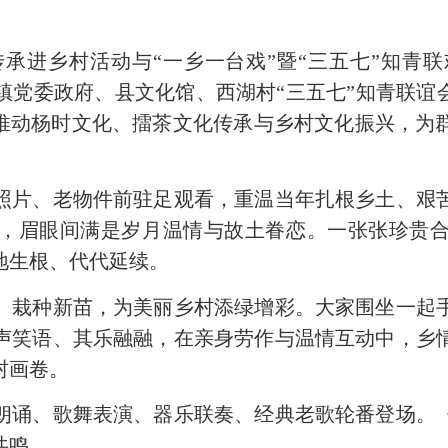
进乡村活动与“一乡一台戏”暨“三五七”知青
镇党委政府、县文化馆、西湖村“三五七”知青联谊会
极推动杨时文化、擂茶文化传承与乡村文化振兴，为
片、老物件前驻足观看，重温当年扎根乡土、艰苦
，眉眼间满是岁月温情与故土眷恋。一张张珍贵
地生根、代代延续。
栽种新苗，为美丽乡村添绿增彩。大家围坐一起手
声笑语、其乐融融，在亲身劳作与温情互动中，乡
村画卷。
诵、歌舞表演、器乐联奏、经典老歌轮番登场。《
共鸣。