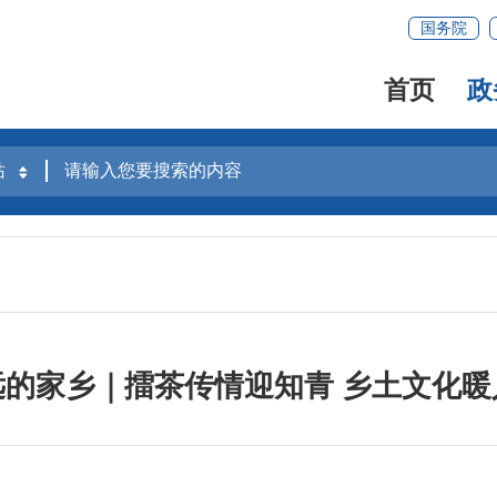
国务院
首页
政
远的家乡｜擂茶传情迎知青 乡土文化暖