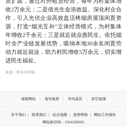
质扩面，通过对外租赁经营，每年为村集体增
收2万余元；二是借光生金添效益。深化村企合
作，引入光伏企业高效盘活烤烟房屋顶闲置资
源，打造“烟光互补”立体经营模式，为村集体
年增收2千余元；三是就近就业惠民生。依托烟
叶全产业链发展优势，吸纳本地30余名闲置劳
动力就近就业，助力村民增收5万余元，切实增
进民生福祉。
来源：将乐光明镇
省级网站
省市政府
市内县区
其它链接
关于我们
|
联系我们
|
站点地图
|
使用帮助
|
网站工作报告
网站标识码：3504280002