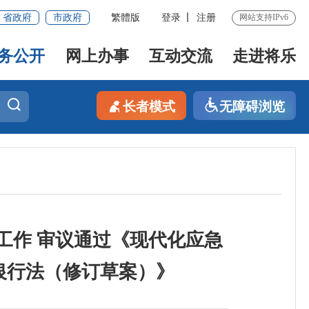
省政府
市政府
繁體版
登录
注册
网站支持IPv6
务公开
网上办事
互动交流
走进将乐
长者模式
无障碍浏览
工作 审议通过《现代化应急
银行法（修订草案）》