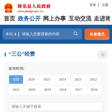
登录
注册
首页
政务公开
网上办事
互动交流
走进将
长者模式
“三公”经费
发布时间:
全部
2026
2025
2024
2023
2022
2021
2020
2019
2018
2017
2016